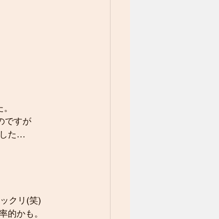
た。
のですが
した…
クリ(笑)
率的かも。