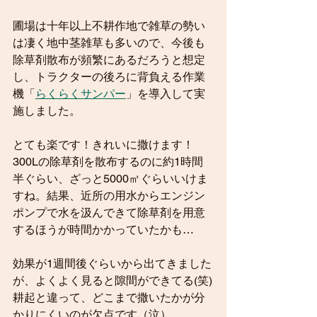
圃場は十年以上不耕作地で雑草の勢い
は凄く地中茎雑草も多いので、今後も
除草剤散布が頻繁にあるだろうと想定
し、トラクターの後ろに背負える作業
機「
らくらくサンパー
」を導入して実
施しました。
とても楽です！きれいに撒けます！
300Lの除草剤を散布するのに約1時間
半ぐらい、ざっと5000㎡ぐらいいけま
すね。結果、近所の用水からエンジン
ポンプで水を汲んできて除草剤を用意
するほうが時間かかっていたかも…
効果が1週間後ぐらいから出てきました
が、よくよく見ると隙間ができてる(笑)
耕起と違って、どこまで撒いたかが分
かりにくいのが欠点です（泣）