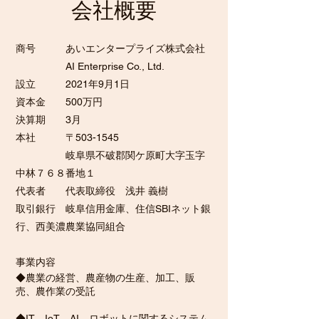
​会社概要
商号 あいエンタープライズ株式会社
AI Enterprise Co., Ltd.
設立 2021年9月1日
資本金 500万円
決算期 3月
本社 〒503-1545
岐阜県不破郡関ケ原町大字玉字
中林７６８番地１
代表者 代表取締役 浅井 義樹
取引銀行 岐阜信用金庫、住信SBIネット銀
行、西美濃農業協同組合
事業内容
◆農業の経営、農産物の生産、加工、販
売、農作業の受託
◆IT、IoT、AI、ロボットに関するシステム